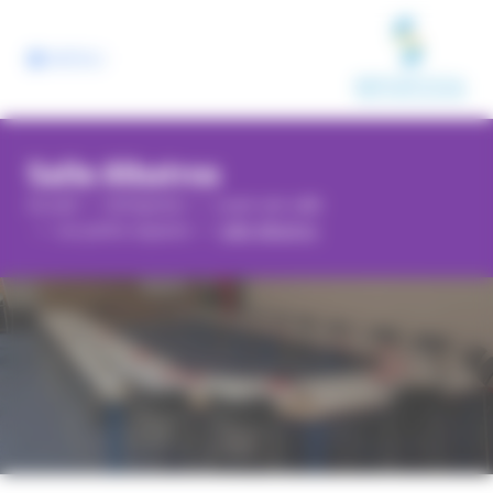
Panneau de gestion des cookies
MENU
Salle Albatros
Accueil
Entreprises
Louer une salle
Les petits espaces
Salle Albatros