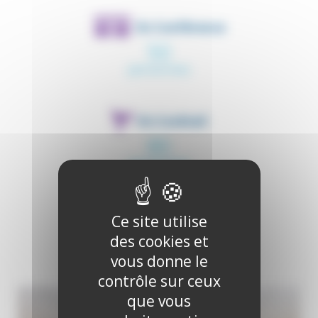
En Conférence
50
personnes
En Cocktail
80
personnes
En Banquet
Ce site utilise
45
des cookies et
personnes
vous donne le
contrôle sur ceux
que vous