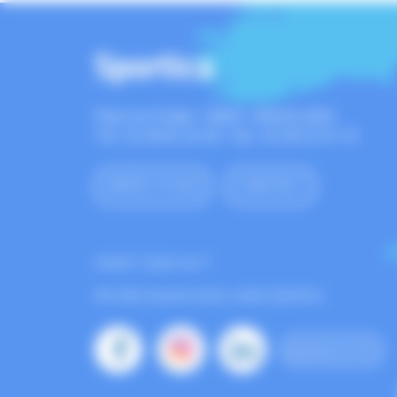
Sportica
Place du Polder
59820
GRAVELINES
Tél : 03 28 65 35 00
Fax : 03 28 23 41 10
INFOS UTILES
CONTACT
Ouvert 7 jours sur 7
Ne ratez aucune actus, suivez Sportica :
NEWSLETTER