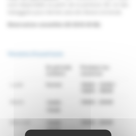
sont disponibles (à partir de la pointure 28 ) et des
toboggans pour donner plus de vitesse à la boule.
Réservation conseillée (03 28 65 45 06).
Horaires d'ouvertures
En période
Pendant les
scolaire
vacances
Lundi
Fermé
10h00 - 12h00 /
14h00 - 18h00
Mardi
10h00 -
23h00
12h00 -
15h00
Mercredi
10h00 -
23h00
12h00 -
23h00