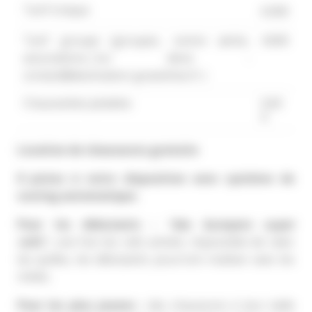
Tarif Unique
6.00€
Tarif groupe (groupes, centre aérés,
4.00€
associations...
Sur devis :
contact@destination-gravelines.fr )
Chaussettes jetables
0.60
€
Location de chaussures gratuite
8 pistes à votre disposition avec système de
scoring automatique.
Pour les débutants :
"des bumpers super
rails"
,
une fois les rails activés, impossible de rater
les quilles, les débutants pourront rivaliser avec les
initiés.
Pour les plus jeunes :
des chaussons à leur taille