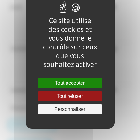
Jeudi
10h00 -
20h00
12h00 -
15h00
Ce site utilise
19h00 -
des cookies et
23h00
vous donne le
contrôle sur ceux
Vendredi
12h00 -
10h00 -
23h00
que vous
15h00
souhaitez activer
19h00 -
23h00
Tout accepter
Samedi
14h00 -
14h00 - 00h00
23h00
Tout refuser
Dimanche
Fermé
Fermé
Personnaliser
ANNIVERSAIRES