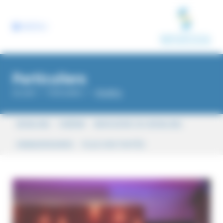
Panneau de gestion des cookies
MENU
Particuliers
Accueil
Particuliers
Bowling
BOWLING
CINÉMA
BRASSERIE DU BOWLING
ANNIVERSAIRES
PLUS D'ACTIVITÉS