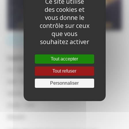
Ce site utilise
des cookies et
vous donne le
contrôle sur ceux
que vous
RÉSERVER EN LIGNE
souhaitez activer
A partir de 6 ans
Tout accepter
De : Kate Woods
Tout refuser
Avec : Lily Whiteley, Ryan Corr, Rachel House
Personnaliser
Genres : Comédie, Aventure, Famille
Durée : 1h47
Résumé :