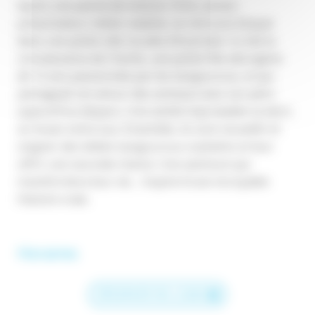
Après une panne de voiture, Chris, ancien
présentateur météo vedette, se retrouve bloqué
dans une petite ville reculée d’Australie. Il y fait la
connaissance de Charlie, une petite fille aborigène
de 12 ans passionnée par les kangourous, et qui
partageait cet amour des animaux avec son père
aujourd'hui disparu. Une amitié improbable va alors
se nouer entre eux. Ensemble, ils vont recueillir et
soigner des bébés kangourous orphelins et leur
offrir une seconde chance. Une aventure qui
transformera leur vie… Inspiré d'une incroyable
histoire vraie.
Horaires
RÉSERVER EN LIGNE