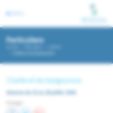
Panneau de gestion des cookies
MENU
Particuliers
Accueil
Particuliers
Cinéma
Charlie et les kangourous
Charlie et les kangourous
Séances du
22
au
28
juillet 2026
Partager