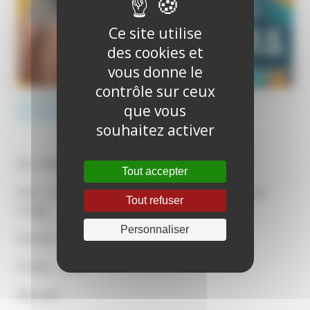
Ce site utilise
des cookies et
vous donne le
contrôle sur ceux
que vous
RÉSERVER EN LIGNE
souhaitez activer
De : Philippe Riche
Tout accepter
Avec : Louane Emera, Jamel Debbouze, Grégoire
Tout refuser
Ludig
Personnaliser
Genres : Animation, Aventure, Famille
Durée : 1h28
Résumé :