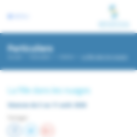
Panneau de gestion des cookies
MENU
Particuliers
Accueil
Particuliers
Cinéma
La fille dans les nuages
La fille dans les nuages
Séances du
5
au
11
août 2026
Partager