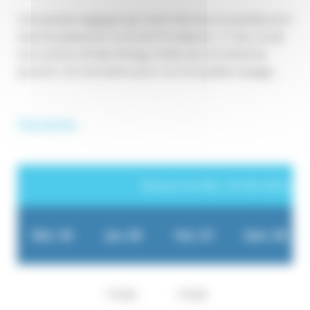
Une plume magique qui rend réel tout ce qu’elle écrit
vient bouleverser la vie de Providence, 11 ans, et de
son cochon d’Inde Airbag. Dotés de cet immense
pouvoir, ils s’envolent pour un incroyable voyage…
Horaires
Séances du Mer. 05-08-2026 au 
Mer. 05
Jeu. 06
Ven. 07
Sam. 08
17h30
17h30