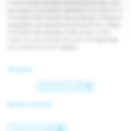
Tout le monde connaît le nom de Samuel Paty, mais
peu de gens connaissent réellement son histoire. Le
16 octobre 2020, Samuel Paty, professeur d’Histoire-
Géographie, est assassiné à la sortie de son collège.
À la lumière des enquêtes et des procès, ce film
revient sur ses onze derniers jours, et l’engrenage
qui a conduit à sa mort tragique.
Horaires
RÉSERVER EN LIGNE
Bande annonce
TOUS LES FILMS