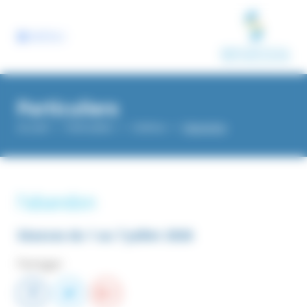
Panneau de gestion des cookies
MENU
Particuliers
Accueil
Particuliers
Cinéma
l'abandon
l'abandon
Séances du
1
au
7
juillet 2026
Partager