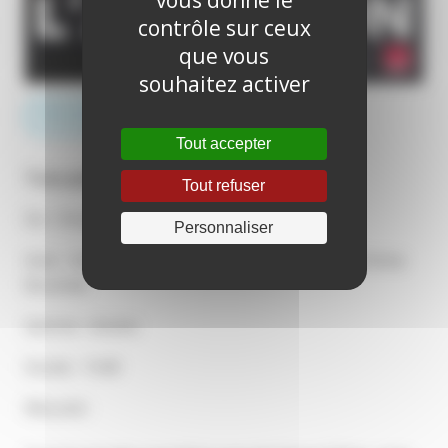
contrôle sur ceux
que vous
souhaitez activer
RÉSERVER EN LIGNE
Tout accepter
Tous publics
Tout refuser
De : Vincent Garenq
Personnaliser
Avec : Antoine Reinartz, Emmanuelle Bercot, Emma
Boumali
Genres : drame
Durée : 1h40
Résumé :